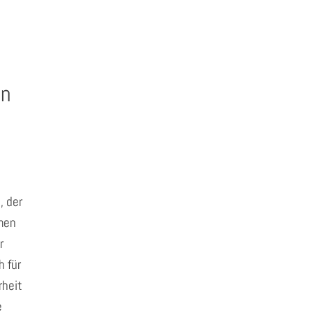
en
, der
men
r
h für
heit
e