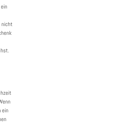
 ein
 nicht
schenk
chst.
chzeit
 Wenn
 ein
hen