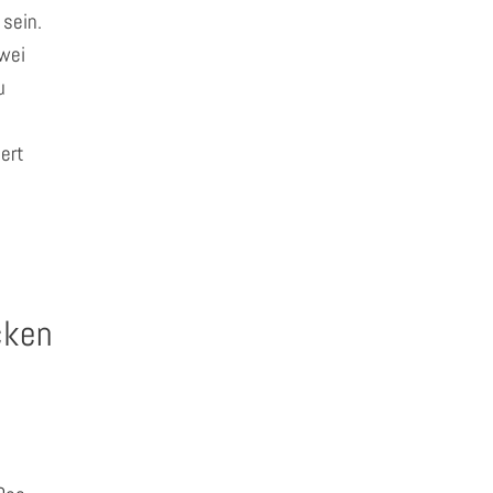
sein.
zwei
u
iert
cken