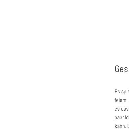
Ges
Es spi
feiern
es das
paar I
kann. 