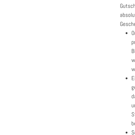
Gutsch
absolu
Gesche
O
p
B
w
w
E
g
d
u
S
b
S