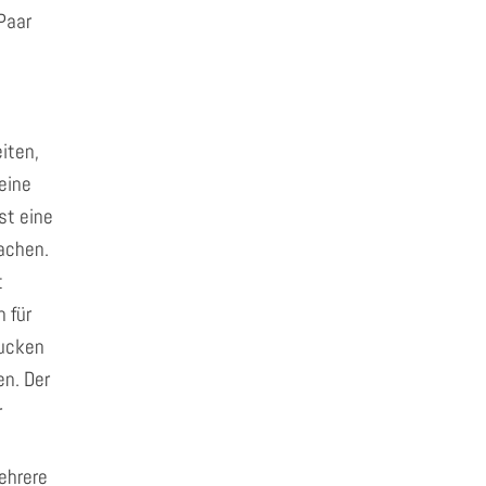
Paar
eiten,
 eine
st eine
achen.
t
 für
rucken
en. Der
r
ehrere