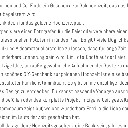
einen und Co. Finde ein Geschenk zur Goldhochzeit, das das 
t begeistern wird.
nkideen für das goldene Hochzeitspaar:
rganisiere einen Fotografen für die Feier oder vereinbare einen
rofessionellen Fototermin für das Paar. Es gibt viele Möglichk
ild- und Videomaterial erstellen zu lassen, dass für lange Zeit
underbare Erinnerung sein wird. Ein Foto-Booth auf der Feier i
itzige Idee, um außergewöhnliche Aufnahmen der Gäste zu m
in schönes DIY-Geschenk zur goldenen Hochzeit ist ein selbs
estalteter Familienstammbaum. Es gibt online unzählige Ideen
as Design zu entdecken. Du kannst passende Vorlagen ausd
nd befüllen oder das komplette Projekt in Eigenarbeit gestalt
tammbaum zeigt auf, welche wunderbare Familie die Liebe de
eiden im Laufe der Zeit geschaffen hat.
oll das goldene Hochzeitsgeschenk eine Bank sein, gibt es m