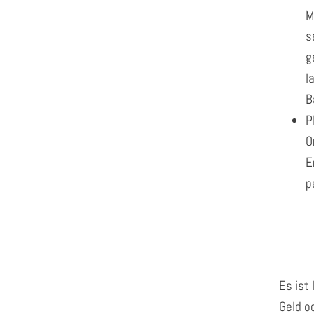
M
s
g
l
B
P
O
E
p
Es ist
Geld o