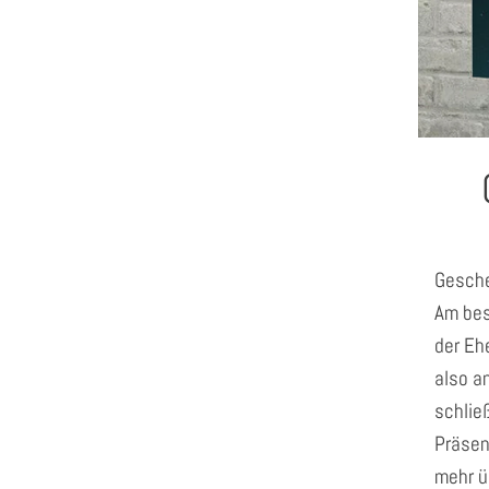
Gesche
Am bes
der Eh
also a
schließ
Präsen
mehr ü