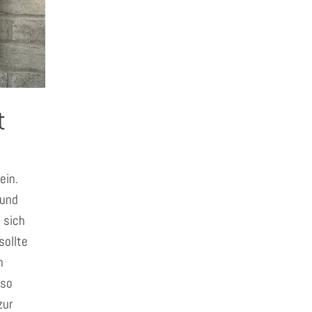
t
ein.
Bund
 sich
sollte
n
lso
zur