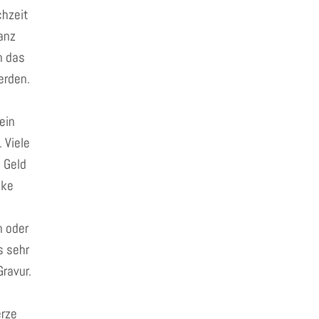
hzeit
anz
n das
erden.
ein
. Viele
 Geld
nke
 oder
s sehr
ravur.
erze