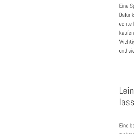
Eine S
Dafür 
echte 
kaufen
Wichti
und sie
Lei
las
Eine b