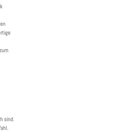
nk
ren
ertige
 zum
h sind.
ahl.