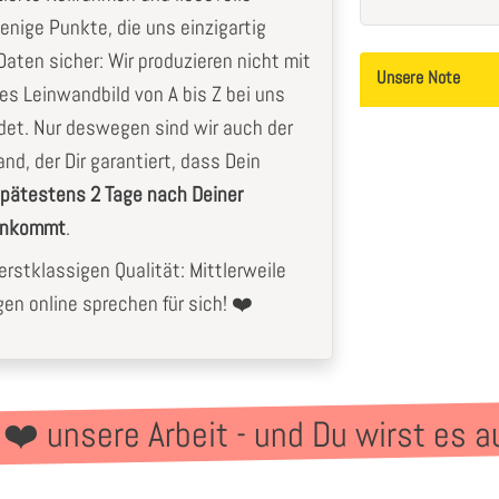
enige Punkte, die uns einzigartig
aten sicher: Wir produzieren nicht mit
Unsere Note
les Leinwandbild von A bis Z bei uns
det. Nur deswegen sind wir auch der
nd, der Dir garantiert, dass Dein
pätestens 2 Tage nach Deiner
 ankommt
.
rstklassigen Qualität: Mittlerweile
n online sprechen für sich! ❤️
 ❤️ unsere Arbeit - und Du wirst es a