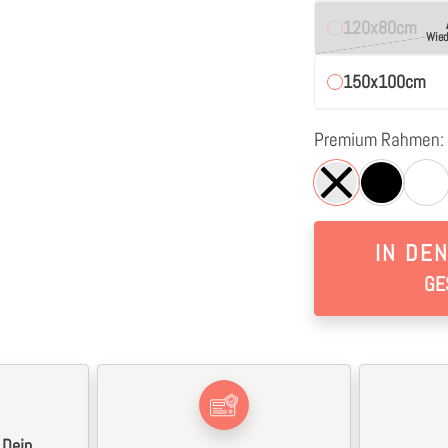
120x80cm
Wied
150x100cm
Premium Rahmen:
IN DE
GE
 Dein