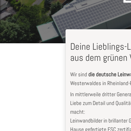
Deine Lieblings
aus dem grünen 
Wir sind
die deutsche Lein
Westerwaldes in Rheinland-P
In mittlerweile dritter Gener
Liebe zum Detail und Qualitä
macht:
gut
Sehr Gute Arbeit
Leinwandbilder in brillanter 
Lena
E.
Hause gefertigte FSC zertifi