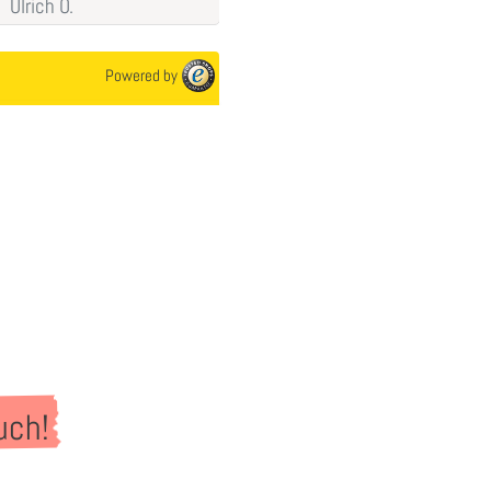
Thomas
K.
Ulrich
O.
aus Neuenrade
Powered by
uch!