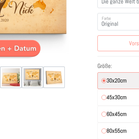
Farbe
Vor
Größe:
30x20cm
45x30cm
60x45cm
80x55cm