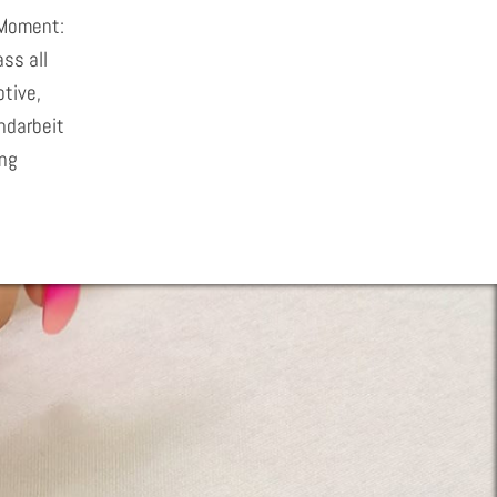
 Moment:
ss all
tive,
andarbeit
ung