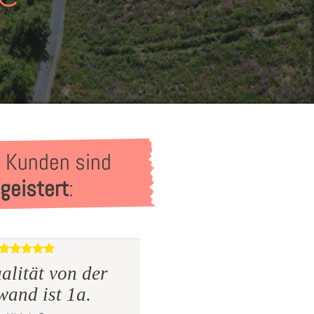
 Kunden sind
geistert
:
Alles bestens jeder
alität von der
wieder
wand ist 1a.