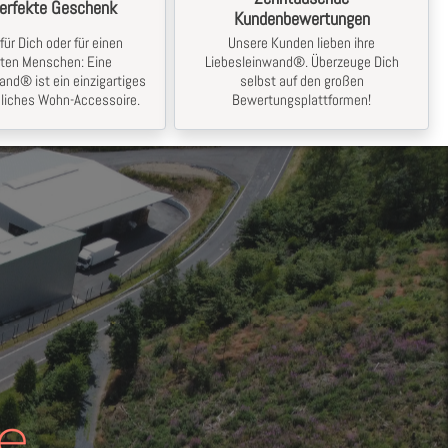
erfekte Geschenk
Kundenbewertungen
für Dich oder für einen
Unsere Kunden lieben ihre
bten Menschen: Eine
Liebesleinwand®. Überzeuge Dich
and® ist ein einzigartiges
selbst auf den großen
liches Wohn-Accessoire.
Bewertungsplattformen!