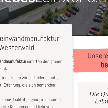
-Leinwandmanufaktur
Westerwald.
Unsere
wandmanufaktur
inmitten des grünen
be
falz.
ation stehen wir für Leidenschaft,
t. Erfahrung, die sich bemerkbar
Die Qu
Wunderschön
Galerie-Qualität, eigens, in unserem
Lein
Sieglinde
K.
zierte Keilrahmen und liebevolle
aus Hengersberg