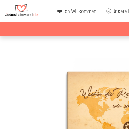
❤️lich Willkommen
🤩 Unsere 