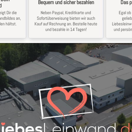
Bequem und sicher bezahlen
Das p
d
igt Dir die
Neben Paypal, Kreditkarte und
Egal ob 
ndbildes an,
Sofortüberweisung bieten wir auch
gelie
en hältst.
Kauf auf Rechnung an. Bestelle heute
Liebesleinw
und bezahle in 14 Tagen!
und persön