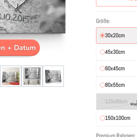
Größe:
30x20cm
45x30cm
60x45cm
80x55cm
120x80cm
Wied
150x100cm
Premium Rahmen: