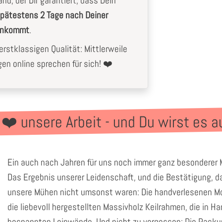
nd, der Dir garantiert, dass Dein
pätestens 2 Tage nach Deiner
 ankommt
.
rstklassigen Qualität: Mittlerweile
n online sprechen für sich! ❤️
 ❤️ unsere Arbeit - und Du wirst es a
Ein auch nach Jahren für uns noch immer ganz besonderer
Das Ergebnis unserer Leidenschaft, und die Bestätigung, da
unsere Mühen nicht umsonst waren: Die handverlesenen Mo
die liebevoll hergestellten Massivholz Keilrahmen, die in H
bespannten Leinwände. Und nicht zu vergessen: Die Pack