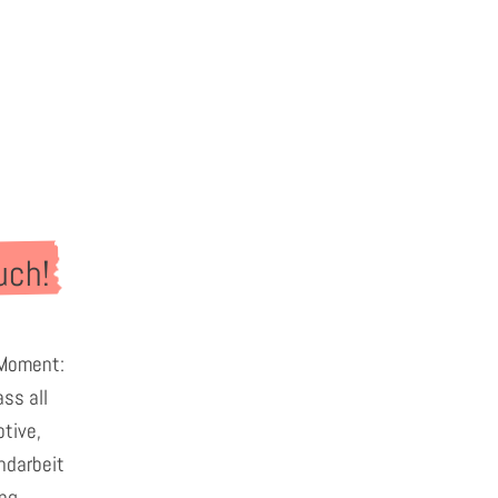
uch!
 Moment:
ss all
tive,
andarbeit
ung