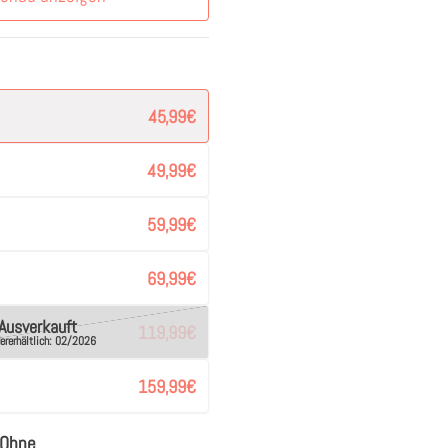
45,99
€
49,99
€
59,99
€
69,99
€
Ausverkauft
119,99
€
ererhältlich: 02/2026
159,99
€
Ohne