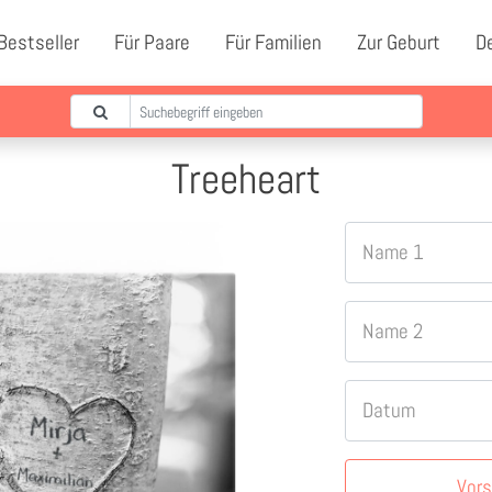
Bestseller
Für Paare
Für Familien
Zur Geburt
D
Treeheart
Name 1
Name 2
Datum
Vor