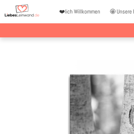
❤️lich Willkommen
🤩 Unsere 