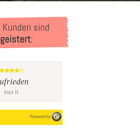
 Kunden sind
geistert
:
Schnelle Lieferung und gu
eden
Qualität
H.
Ulrike
N.
Powered by