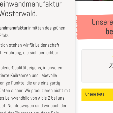
-Leinwandmanufaktur
Westerwald.
Unsere
wandmanufaktur
inmitten des grünen
be
falz.
ation stehen wir für Leidenschaft,
t. Erfahrung, die sich bemerkbar
Einfach toll!!!
Zufri
Galerie-Qualität, eigens, in unserem
Jörg
F.
Ines
zierte Keilrahmen und liebevolle
enige Punkte, die uns einzigartig
aten sicher: Wir produzieren nicht mit
Unsere Note
les Leinwandbild von A bis Z bei uns
det. Nur deswegen sind wir auch der