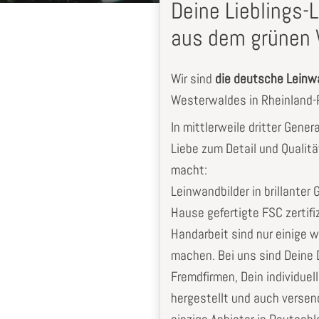
Deine Lieblings
aus dem grünen 
Wir sind
die deutsche Lein
Westerwaldes in Rheinland-P
In mittlerweile dritter Gener
Liebe zum Detail und Qualitä
macht:
s
Top Qualität
Leinwandbilder in brillanter 
en
Christin
P.
Hause gefertigte FSC zertifi
Handarbeit sind nur einige w
machen. Bei uns sind Deine D
Fremdfirmen, Dein individuel
hergestellt und auch versen