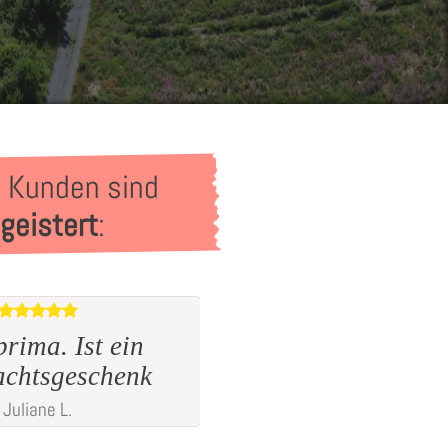
 Kunden sind
geistert
:
Alles super sehr s
 sehr zufrieden
geworden!
Laura
G.
Gitta
T.
aus Hanau