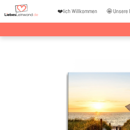
❤️lich Willkommen
🤩 Unsere 