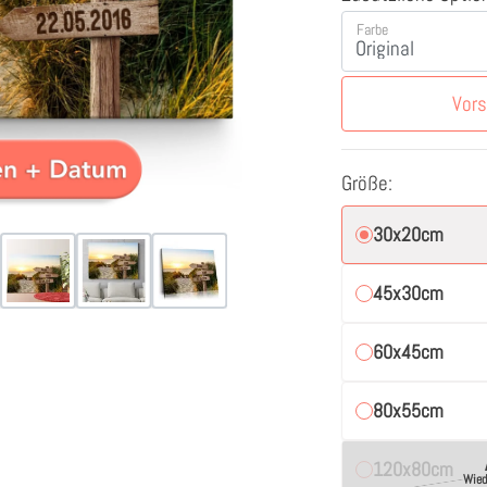
Farbe
Vor
Größe:
30x20cm
45x30cm
60x45cm
80x55cm
120x80cm
Wied