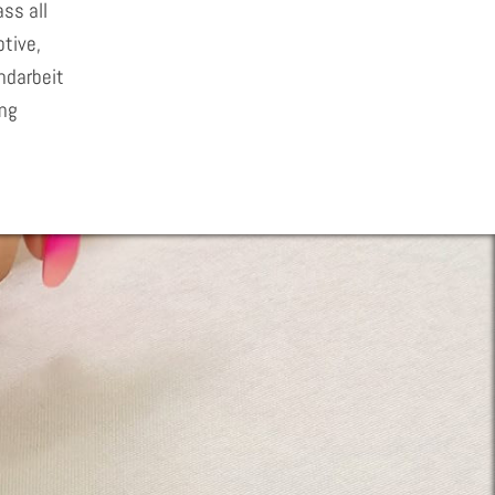
ss all
tive,
andarbeit
ung