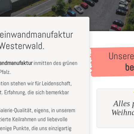
-Leinwandmanufaktur
Westerwald.
Unsere
wandmanufaktur
inmitten des grünen
be
falz.
ation stehen wir für Leidenschaft,
t. Erfahrung, die sich bemerkbar
Alles prima. Ist ein
Ich war
Galerie-Qualität, eigens, in unserem
Weihnachtsgeschenk
zierte Keilrahmen und liebevolle
Juliane
L.
enige Punkte, die uns einzigartig