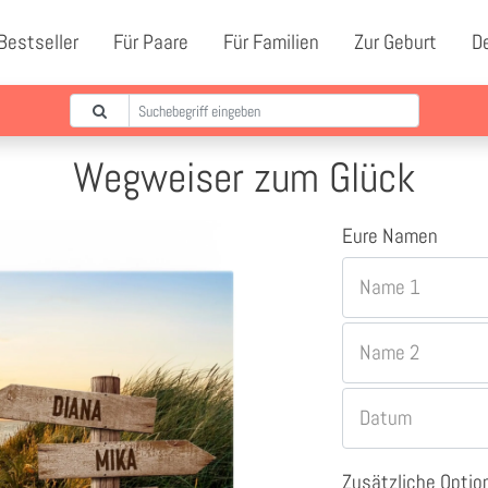
Bestseller
Für Paare
Für Familien
Zur Geburt
D
Wegweiser zum Glück
Eure Namen
Name 1
Name 2
Datum
Zusätzliche Optio