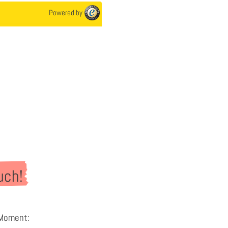
Powered by
uch!
 Moment: