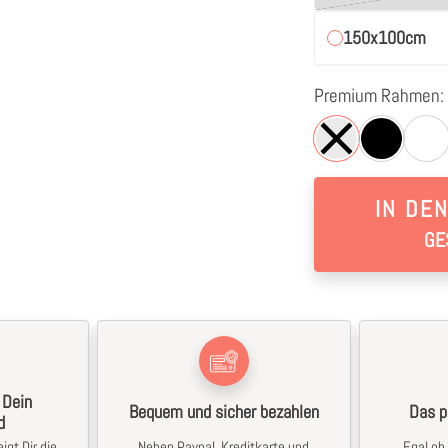
150x100cm
Premium Rahmen:
IN DE
GE
 Dein
Bequem und sicher bezahlen
Das p
d
igt Dir die
Neben Paypal, Kreditkarte und
Egal ob 