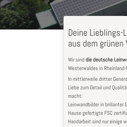
Deine Lieblings
aus dem grünen 
Wir sind
die deutsche Lein
Westerwaldes in Rheinland-P
In mittlerweile dritter Gener
Liebe zum Detail und Qualitä
macht:
mit der
Top sehr zufrieden
Leinwandbilder in brillanter 
g
Dani
L.
Hause gefertigte FSC zertifi
aus Ostrhauderfehn
rbach
Handarbeit sind nur einige w