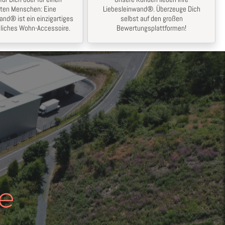
bten Menschen: Eine
Liebesleinwand®. Überzeuge Dich
and® ist ein einzigartiges
selbst auf den großen
liches Wohn-Accessoire.
Bewertungsplattformen!