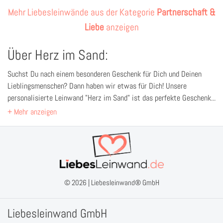
Mehr Liebesleinwände aus der Kategorie
Partnerschaft &
Liebe
anzeigen
Über Herz im Sand:
Suchst Du nach einem besonderen Geschenk für Dich und Deinen
Lieblingsmenschen? Dann haben wir etwas für Dich! Unsere
personalisierte Leinwand "Herz im Sand" ist das perfekte Geschenk
für viele Anlässe - sei es Valentinstag, Geburtstag oder einfach nur
so.
Die Leinwand ist mit Deinem Namen und dem Namen Deines
Partners personalisiert und zeigt ein wunderschönes Herz im Sand,
das von einem schönen Nachthimmel beleuchtet wird. Die Farben
sind sanft und sorgen für eine angenehme Atmosphäre in jedem
Raum.
© 2026 |
Liebesleinwand® GmbH
Und das Beste daran? Du kannst in unserer Livevorschau direkt
sehen, wie die Personalisierung später bei Dir ankommen wird. So
Liebesleinwand GmbH
kannst Du sicher sein, dass Du ein perfektes Geschenk für Deinen