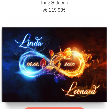
King & Queen
119,99
€
Ab