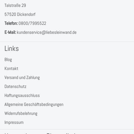
Lieblingsmenschen hast.
Talstraße 29
Also worauf wartest Du noch? Bestelle jetzt Deine personalisierte
57520 Dickendorf
Leinwand "Herz im Sand" und überrasche Deinen Partner mit einem
Telefon:
0800/7995522
Geschenk, das von Herzen kommt.
E-Mail:
kundenservice@liebesleinwand.de
Links
Blog
Kontakt
Versand und Zahlung
Datenschutz
Haftungsausschluss
Allgemeine Geschäftsbedingungen
Widerrufsbelehrung
Impressum