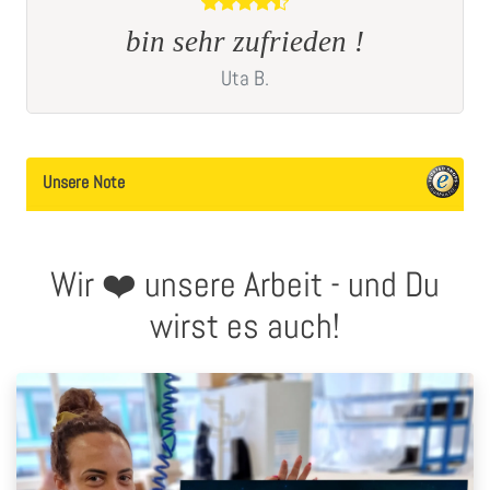
bin sehr zufrieden !
G
Uta
B.
Unsere Note
Wir ❤️ unsere Arbeit - und Du
wirst es auch!