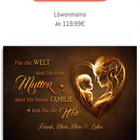
Löwenmama
119,99
€
Ab