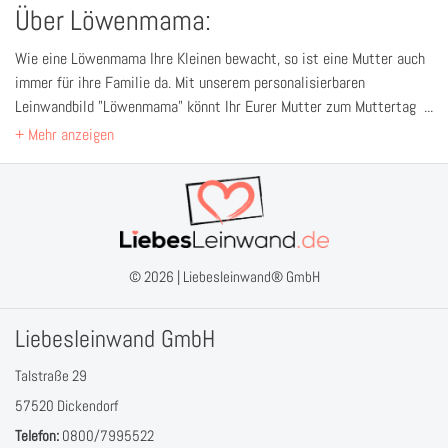
Über Löwenmama:
Wie eine Löwenmama Ihre Kleinen bewacht, so ist eine Mutter auch
immer für ihre Familie da. Mit unserem personalisierbaren
Leinwandbild "Löwenmama" könnt Ihr Eurer Mutter zum Muttertag
ein tolles Geschenk machen. Natürlich ist dieser hochwertige
Leinwanddruck auch als Geschenk zum Geburtstag oder anderen
Feierlichkeiten geeignet.
Tragt einfach Eure Namen ein und schon könnt Ihr Euch die Live-
Vorschau ansehen. Nach der Bestellung beginnen wir mit dem
brillanten Druck Eures wundervollen Geschenks.
© 2026 |
Liebesleinwand® GmbH
Liebesleinwand GmbH
Talstraße 29
57520 Dickendorf
Telefon:
0800/7995522