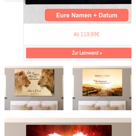
Ab
119,99
€
Zur Leinwand
»