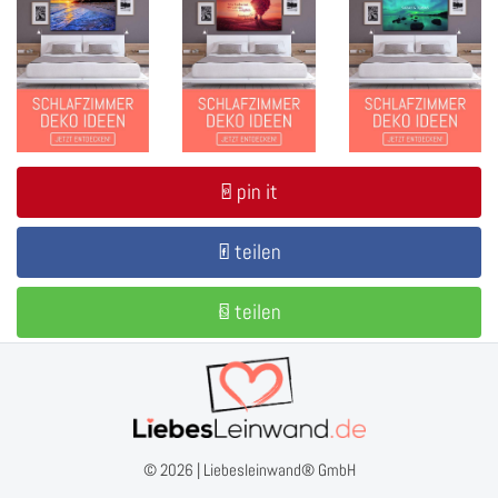
pin it
teilen
teilen
© 2026 |
Liebesleinwand® GmbH