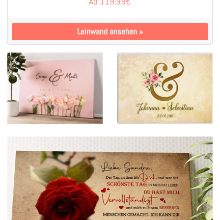
Ab
119,99
€
Leinwand ansehen
»