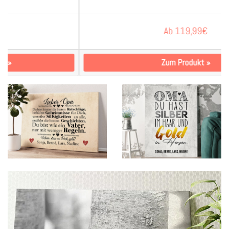
Ab
119,99
€
Zum Produkt
»