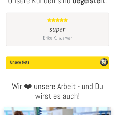
Unsere Kunden sind
begeistert
:
n
super
Erika
K.
aus Wien
Unsere Note
Wir ❤️ unsere Arbeit - und Du
wirst es auch!