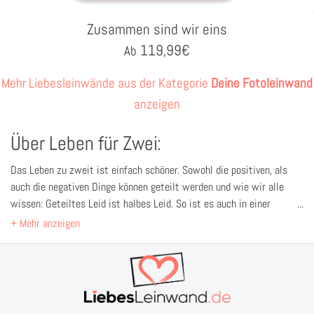
Zusammen sind wir eins
119,99
€
Ab
Mehr Liebesleinwände aus der Kategorie
Deine Fotoleinwand
anzeigen
Über Leben für Zwei:
Das Leben zu zweit ist einfach schöner. Sowohl die positiven, als
auch die negativen Dinge können geteilt werden und wie wir alle
wissen: Geteiltes Leid ist halbes Leid. So ist es auch in einer
starken Beziehung. Beide stützen sich gegenseitig und helfen in
allen Situationen, damit es dem jeweils anderen schnell wieder gut
geht. Mit unserer personalisierbaren Fotoleinwand „Leben für zwei“
kannst Du jetzt ein einzigartiges Geschenk für Deinen Schatz
gestalten. Innerhalb weniger Minuten kreierst Du so ein Geschenk,
mit dem Du die Liebe Deines Lebens zu Tränen rührst.