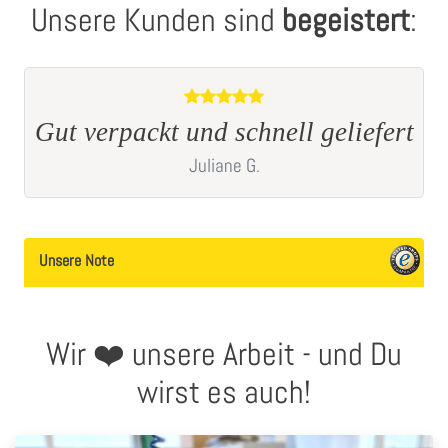
Unsere Kunden sind
begeistert
:
Datum und Schriftform in
D
rt
Altdeutsch
Claudia
W.
Unsere Note
Wir ❤️ unsere Arbeit - und Du
wirst es auch!