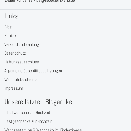
Leinwand sicher verpackt bei Dir an.
E-Mail:
kundenservice@liebesleinwand.de
Links
Blog
Kontakt
Versand und Zahlung
Datenschutz
Haftungsausschluss
Allgemeine Geschäftsbedingungen
Widerrufsbelehrung
Impressum
Unsere letzten Blogartikel
Glückwünsche zur Hochzeit
Gastgeschenke zur Hochzeit
Wandgestaltung & Wanddeko im Kinderzimmer