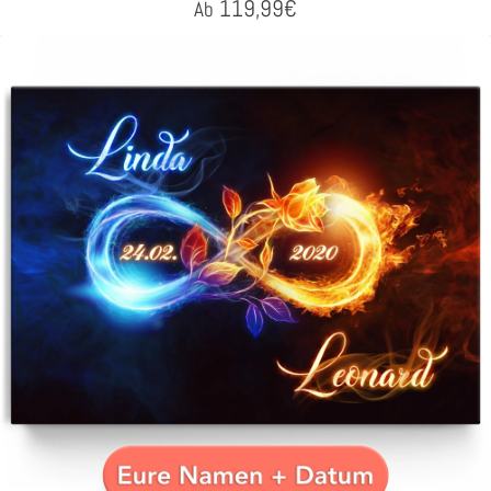
119,99
€
Ab