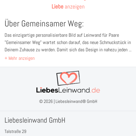
Liebe
anzeigen
Über Gemeinsamer Weg:
Das einzigartige personalisierbare Bild auf Leinwand für Paare
"Gemeinsamer Weg" wartet schon darauf, das neue Schmuckstück in
Deinem Zuhause zu werden. Damit sich das Design in nahezu jeden
Wohnstil einfügt, ist es schlicht und dennoch elegant. Die
Personalisierung mit den von Dir gewünschten Namen, sowie einem
Datum macht es zu einem absoluten Unikat.
Jeder, der dieses Bild von Freunden, Geschwistern oder seinem
Partner geschenkt bekommt, wird zu Tränen gerührt sein. Nichts ist
wichtiger im Leben, als jemanden zu haben, mit dem man lachen,
© 2026 |
Liebesleinwand® GmbH
aber auch weinen kann, der einem durch die Hochs und Tiefs
begleitet. Du hast so jemand Besonderes gefunden? Dann ist unsere
Liebesleinwand GmbH
wunderschöne Leinwand das perfekte Geschenk, um dem
gemeinsamen Glück und der kostbaren Zeit Ausdruck zu verleihen.
Talstraße 29