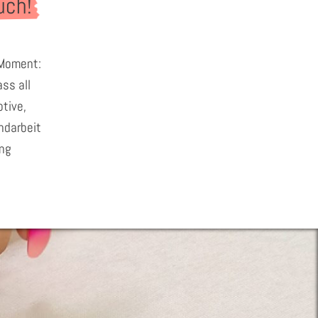
uch!
 Moment:
ss all
tive,
andarbeit
ung