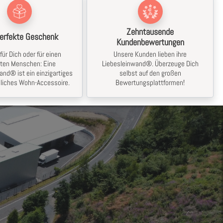
Zehntausende
erfekte Geschenk
Kundenbewertungen
für Dich oder für einen
Unsere Kunden lieben ihre
bten Menschen: Eine
Liebesleinwand®. Überzeuge Dich
and® ist ein einzigartiges
selbst auf den großen
liches Wohn-Accessoire.
Bewertungsplattformen!