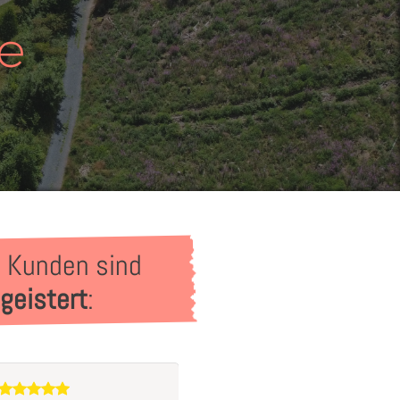
 Kunden sind
geistert
: