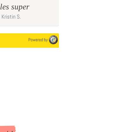
les super
Sind super zufrie
Kristin
S.
Marina
K.
Powered by