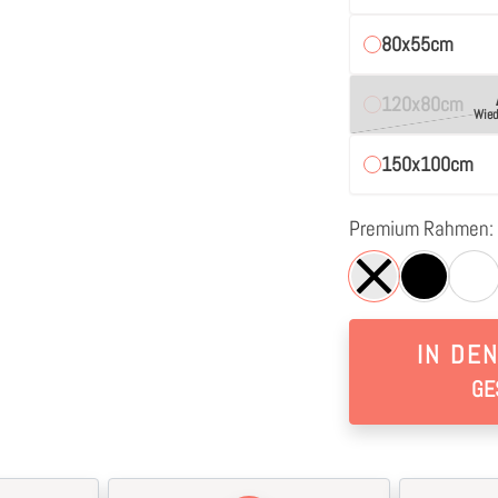
80x55cm
120x80cm
Wied
150x100cm
Premium Rahmen:
IN DE
GE