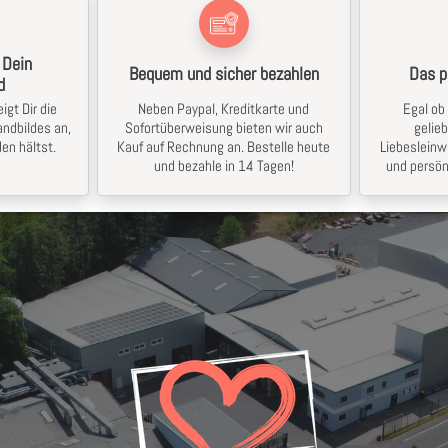
 Dein
Bequem und sicher bezahlen
Das p
d
igt Dir die
Neben Paypal, Kreditkarte und
Egal ob 
ndbildes an,
Sofortüberweisung bieten wir auch
gelie
en hältst.
Kauf auf Rechnung an. Bestelle heute
Liebesleinw
und bezahle in 14 Tagen!
und persön