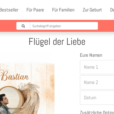
Bestseller
Für Paare
Für Familien
Zur Geburt
D
Flügel der Liebe
Eure Namen
Name 1
Name 2
Datum
Zusätzliche Optio