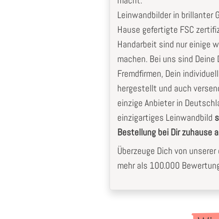
macht:
eden
Alles super!
Leinwandbilder in brillanter 
Kerstin
M.
Hause gefertigte FSC zertifi
Handarbeit sind nur einige w
machen. Bei uns sind Deine D
Fremdfirmen, Dein individuel
hergestellt und auch versen
einzige Anbieter in Deutschla
einzigartiges Leinwandbild
s
Bestellung bei Dir zuhause
Überzeuge Dich von unserer e
mehr als 100.000 Bewertunge