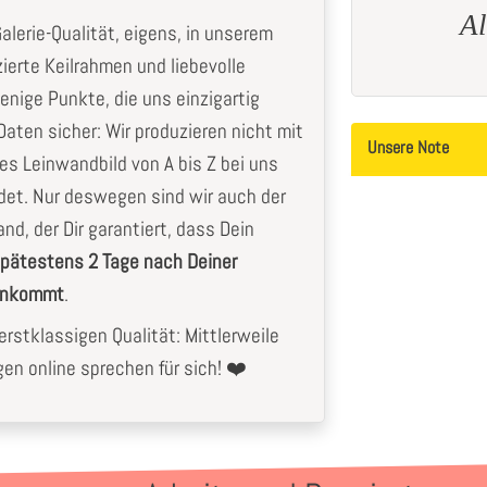
Super Qualität und super
Al
Galerie-Qualität, eigens, in unserem
Service
zierte Keilrahmen und liebevolle
Sandra
G.
enige Punkte, die uns einzigartig
aten sicher: Wir produzieren nicht mit
Unsere Note
les Leinwandbild von A bis Z bei uns
det. Nur deswegen sind wir auch der
nd, der Dir garantiert, dass Dein
pätestens 2 Tage nach Deiner
 ankommt
.
rstklassigen Qualität: Mittlerweile
n online sprechen für sich! ❤️