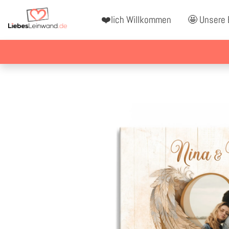
❤️lich Willkommen
🤩 Unsere 