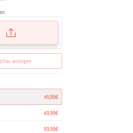
en
schau anzeigen
45,99
€
49,99
€
59,99
€