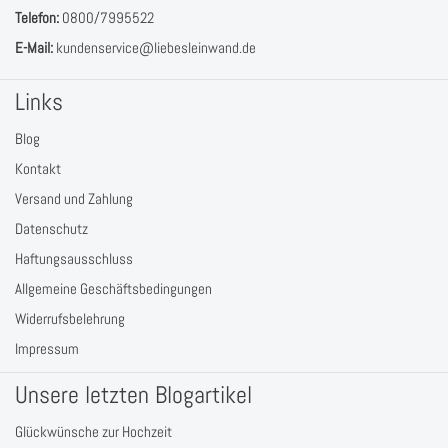
höchsten Qualitätsstandards gerecht zu werden. Darüber hinaus
Telefon:
0800/7995522
verpacken wir alle Waren in recycelbaren Materialien, um einen
umweltfreundlichen Versand sicherzustellen.
E-Mail:
kundenservice@liebesleinwand.de
Links
Blog
Kontakt
Versand und Zahlung
Datenschutz
Haftungsausschluss
Allgemeine Geschäftsbedingungen
Widerrufsbelehrung
Impressum
Unsere letzten Blogartikel
Glückwünsche zur Hochzeit