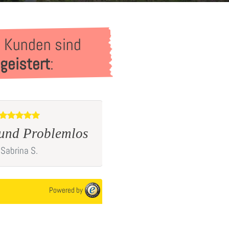
 Kunden sind
geistert
:
Schnelle Lieferung. Seh
 Problemlos
schönes Bild.
a
S.
Karolin
K.
Powered by