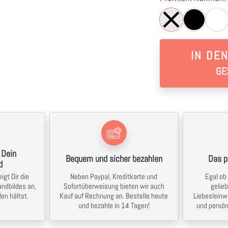
IN DE
GE
 Dein
Bequem und sicher bezahlen
Das p
d
igt Dir die
Neben Paypal, Kreditkarte und
Egal ob 
ndbildes an,
Sofortüberweisung bieten wir auch
gelie
en hältst.
Kauf auf Rechnung an. Bestelle heute
Liebesleinw
und bezahle in 14 Tagen!
und persön