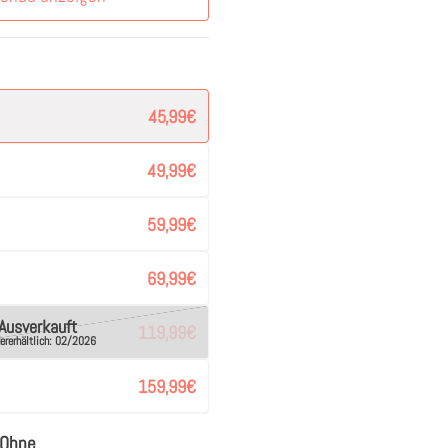
45,99
€
49,99
€
59,99
€
69,99
€
Ausverkauft
119,99
€
ererhältlich: 02/2026
159,99
€
Ohne