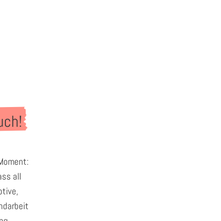
uch!
 Moment:
ss all
tive,
andarbeit
ung