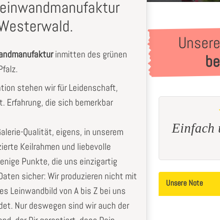
-Leinwandmanufaktur
Westerwald.
Unsere
wandmanufaktur
inmitten des grünen
be
falz.
ation stehen wir für Leidenschaft,
t. Erfahrung, die sich bemerkbar
per schöne wäre, danke
Einfach und
Galerie-Qualität, eigens, in unserem
nochmal
Sabrin
zierte Keilrahmen und liebevolle
Ursula
B.
enige Punkte, die uns einzigartig
aten sicher: Wir produzieren nicht mit
Unsere Note
les Leinwandbild von A bis Z bei uns
det. Nur deswegen sind wir auch der