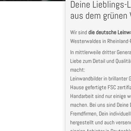
Deine Lieblings
aus dem grünen 
Wir sind
die deutsche Lein
Westerwaldes in Rheinland-P
In mittlerweile dritter Gener
Liebe zum Detail und Qualitä
macht:
Su
Alles tip-top Sehr zufrieden
Leinwandbilder in brillanter 
Felix
H.
Hause gefertigte FSC zertifi
Handarbeit sind nur einige w
machen. Bei uns sind Deine D
Fremdfirmen, Dein individuel
hergestellt und auch versen