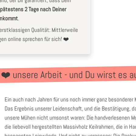
nd, der Dir garantiert, dass Dein
pätestens 2 Tage nach Deiner
 ankommt
.
rstklassigen Qualität: Mittlerweile
n online sprechen für sich! ❤️
 ❤️ unsere Arbeit - und Du wirst es a
Ein auch nach Jahren für uns noch immer ganz besonderer
Das Ergebnis unserer Leidenschaft, und die Bestätigung, da
unsere Mühen nicht umsonst waren: Die handverlesenen Mo
die liebevoll hergestellten Massivholz Keilrahmen, die in H
bespannten Leinwände. Und nicht zu vergessen: Die Pack