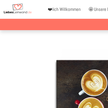
❤️lich Willkommen
🤩 Unsere 