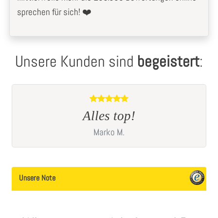
sprechen für sich! ❤️
Unsere Kunden sind
begeistert
:
Alles bestens,gerne mal wieder
Ralf
M.
aus Kalletal
Unsere Note